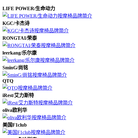
LIFE POWER/生命动力
KGC/卡杰诗
RONGTAI/荣泰
leerkang/乐尔康
SminG/尚铭
QTQ
iRest/艾力斯特
oliva欧利华
美国F1club