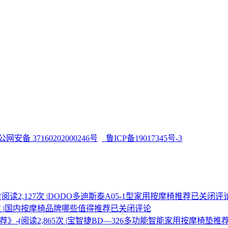
网安备 37160202000246号
鲁ICP备19017345号-3
2,127次 |
DODO多迪斯泰A05-1型家用按摩椅推荐
已关闭评
|
国内按摩椅品牌哪些值得推荐
已关闭评论
(阅读2,865次 |
宝智捷BD—326多功能智能家用按摩椅垫推