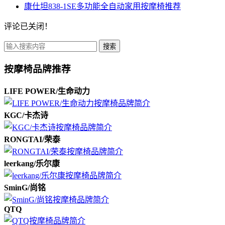
康仕坦838-1SE多功能全自动家用按摩椅推荐
评论已关闭！
搜索
按摩椅品牌推荐
LIFE POWER/生命动力
KGC/卡杰诗
RONGTAI/荣泰
leerkang/乐尔康
SminG/尚铭
QTQ