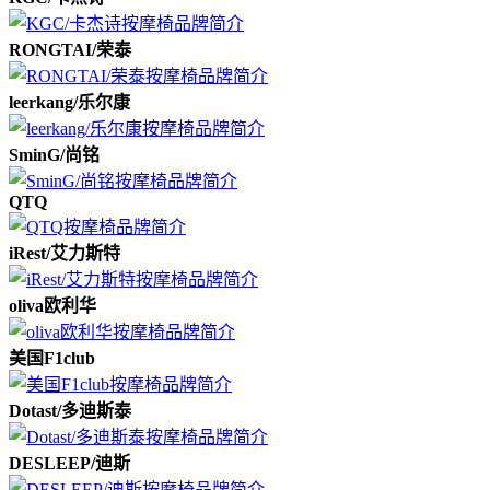
RONGTAI/荣泰
leerkang/乐尔康
SminG/尚铭
QTQ
iRest/艾力斯特
oliva欧利华
美国F1club
Dotast/多迪斯泰
DESLEEP/迪斯