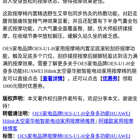
进入全身放松的按摩状态，使得按摩效果更佳。
这款按摩椅内置精选野生艾草包同步热灸的热敷功能，对赶走
腰背酸痛恢复精气神效果显著；并且还配置有下半身气囊全包
裹式按摩功能，六大气囊全面覆盖臀、腿，仿大师般挤揉按
摩，在收缩节奏中放松解压，缓解久站久坐的疲乏感。
OES家电品牌OES-U1-H家用按摩椅内置足底滚轮刮痧按摩功
能，触及足底多个穴位，刮痧揉捏按摩后腿脚轻盈达到活力满
满的按摩效果。需要了解更多关于OES家电品牌OES-U1-H全
身多功能HUAWEI Hilink太空豪华舱智能电动家用按摩椅的朋
友可以直接点击【
查看详情
】，还可以点击【
优惠券
】领取
1000元限时优惠券。
版权声明：
本文著作权归原作者所有，欢迎分享本文，谢谢支
持！
转载请注明：
OES家电品牌OES-U1-H全身多功能HUAWEI
Hilink太空豪华舱智能电动家用按摩椅推荐
|
阿嫚懿家用按摩
椅博客
标签：
OES家电品牌按摩椅OES-U1-H全身多功能HUAWEI