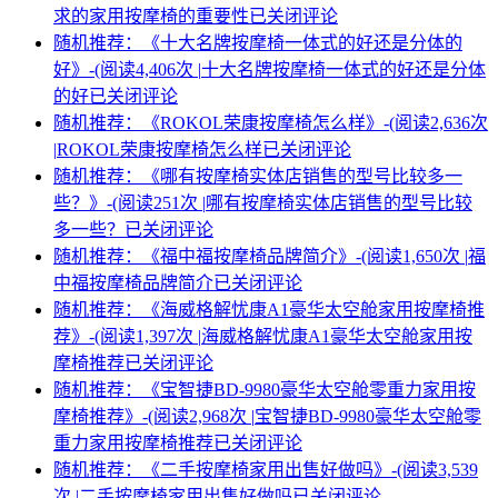
求的家用按摩椅的重要性
已关闭评论
随机推荐：《十大名牌按摩椅一体式的好还是分体的
好》-(阅读4,406次 |
十大名牌按摩椅一体式的好还是分体
的好
已关闭评论
随机推荐：《ROKOL荣康按摩椅怎么样》-(阅读2,636次
|
ROKOL荣康按摩椅怎么样
已关闭评论
随机推荐：《哪有按摩椅实体店销售的型号比较多一
些？》-(阅读251次 |
哪有按摩椅实体店销售的型号比较
多一些？
已关闭评论
随机推荐：《福中福按摩椅品牌简介》-(阅读1,650次 |
福
中福按摩椅品牌简介
已关闭评论
随机推荐：《海威格解忧康A1豪华太空舱家用按摩椅推
荐》-(阅读1,397次 |
海威格解忧康A1豪华太空舱家用按
摩椅推荐
已关闭评论
随机推荐：《宝智捷BD-9980豪华太空舱零重力家用按
摩椅推荐》-(阅读2,968次 |
宝智捷BD-9980豪华太空舱零
重力家用按摩椅推荐
已关闭评论
随机推荐：《二手按摩椅家用出售好做吗》-(阅读3,539
次 |
二手按摩椅家用出售好做吗
已关闭评论