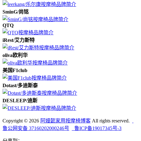
SminG/尚铭
QTQ
iRest/艾力斯特
oliva欧利华
美国F1club
Dotast/多迪斯泰
DESLEEP/迪斯
Copyright © 2026
阿嫚懿家用按摩椅博客
All rights reserved.
鲁公网安备 37160202000246号
鲁ICP备19017345号-3
分享到：