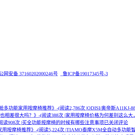
网安备 37160202000246号
鲁ICP备19017345号-3
舱多功能家用按摩椅推荐》-(阅读2,786次 |
ODISI/奥帝斯A11
差很大吗？》-(阅读388次 |
家用按摩椅价格为何差别这么大
908次 |
买全功能按摩椅的时候有哪些注意事项
已关闭评论
摩椅推荐》-(阅读5,224次 |
TIAMO泰摩X5M全自动多功