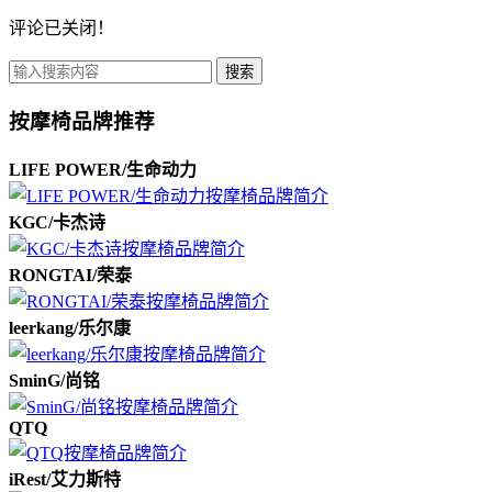
评论已关闭！
搜索
按摩椅品牌推荐
LIFE POWER/生命动力
KGC/卡杰诗
RONGTAI/荣泰
leerkang/乐尔康
SminG/尚铭
QTQ
iRest/艾力斯特