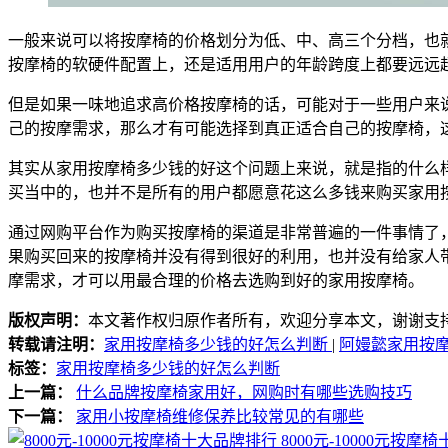
一般来说可以将按摩椅的价格划分为低、中、高三个分档，也
按摩椅的软硬件配置上，还是适用用户的年龄跨度上都要远远
但是如果一味地追求高价格按摩椅的话，可能对于一些用户来
己的按摩需求，那么才有可能选择到真正适合自己的按摩椅，
其实从家用按摩椅多少钱的好这个问题上来说，就是指的什么
买当中的，也并不是所有的用户都愿意花这么多钱来购买家用
通过网购平台作为购买按摩椅的渠道是非常普遍的一件事情了
果购买回来的按摩椅并没有得到很好的利用，也并没有给家人
摩需求，才可以用最合理的价格去选购到好的家用按摩椅。
版权声明：
本文著作权归原作者所有，欢迎分享本文，谢谢支
转载请注明：
家用按摩椅多少钱的好怎么判断
|
阿嫚懿家用按
标签：
家用按摩椅多少钱的好怎么判断
上一篇：
什么品牌按摩椅家用好，网购时有哪些选购技巧
下一篇：
家用小按摩椅维修保养比较常见的有哪些
8000元-10000元按摩