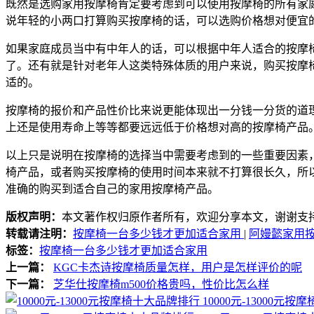
既然是选购家用按摩椅肯定要考虑到可以使用按摩椅的所有家
说年轻的小两口打算购买按摩椅的话，可以选购价格想对便宜的产
如果家庭成员当中有中年人的话，可以根据中年人适合的按摩椅配
了。还有就是针对老年人这类特殊体质的用户来说，购买按摩椅
适的。
按摩椅的报价和产品性价比来说更能体现出一分钱一分货的道
上还是使用寿命上等等都要远远低于价格想对高的按摩椅产品
以上只是说明在按摩椅的选择当中需要考虑到的一些重要因素
椅产品，或者购买按摩椅的使用时间本来就不打算很长久，所
准确的购买到适合自己的家用按摩椅产品。
版权声明：
本文著作权归原作者所有，欢迎分享本文，谢谢支
转载请注明：
按摩椅一台多少钱才更加适合家用
|
阿嫚懿家用
标签：
按摩椅一台多少钱才更加适合家用
上一篇：
KGC卡杰诗按摩椅质量怎样，用户是怎样评价的呢
下一篇：
芝华仕按摩椅m500价格贵吗，性价比怎么样
10000元-13000元