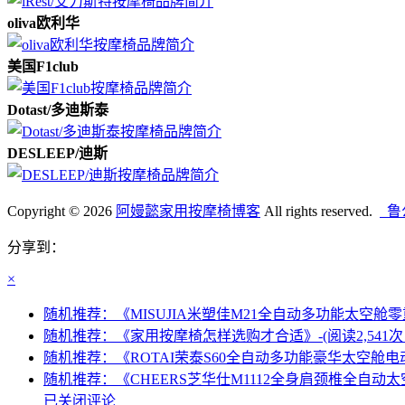
oliva欧利华
美国F1club
Dotast/多迪斯泰
DESLEEP/迪斯
Copyright © 2026
阿嫚懿家用按摩椅博客
All rights reserved.
鲁公
分享到：
×
随机推荐：《MISUJIA米塑佳M21全自动多功能太空舱零重
随机推荐：《家用按摩椅怎样选购才合适》-(阅读2,541次 
随机推荐：《ROTAI荣泰S60全自动多功能豪华太空舱电动
随机推荐：《CHEERS芝华仕M1112全身肩颈椎全自动太
已关闭评论