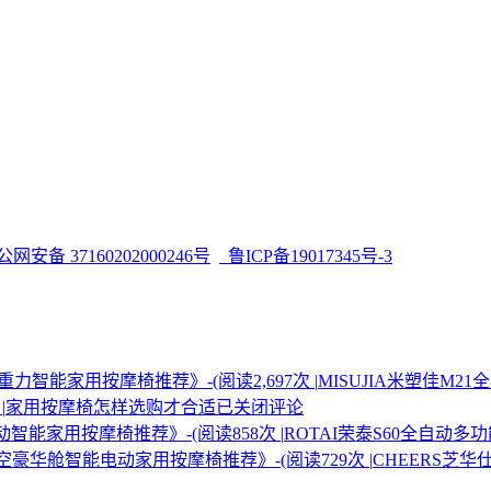
网安备 37160202000246号
鲁ICP备19017345号-3
力智能家用按摩椅推荐》-(阅读2,697次 |
MISUJIA米塑佳M
|
家用按摩椅怎样选购才合适
已关闭评论
智能家用按摩椅推荐》-(阅读858次 |
ROTAI荣泰S60全自动
空豪华舱智能电动家用按摩椅推荐》-(阅读729次 |
CHEERS芝