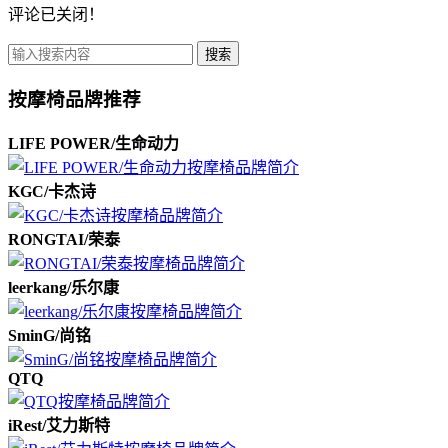
评论已关闭！
搜索
按摩椅品牌推荐
LIFE POWER/生命动力
KGC/卡杰诗
RONGTAI/荣泰
leerkang/乐尔康
SminG/尚铭
QTQ
iRest/艾力斯特