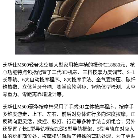
芝华仕M500轻奢太空舱大型家用按摩椅的报价在18680元，核
心功能特点包括配置了二代3D机芯、三档按摩力度调节、S+L
长导轨、6大自动按摩程序、8大按摩手法、全气囊挤压、碳纤
维热敷、立体蓝牙音响、脚掌滚轮刮痧、智能体型检测、太空
零重力、零距离靠墙设计等。
芝华仕M500豪华按摩椅采用了手感3D立体按摩程序，按摩手
多维度游走，上下、左右、前后对身体进行多向深度按摩，正
反转向更灵活，揉捏、敲打、行走等多种手法自如组合；另外
还配置了长L型导轨框架加深S型导轨框架，S型弯轨在对应人
体的腰椎部位处，按摩椅导轨做了特殊的弯轨处理，为了更贴