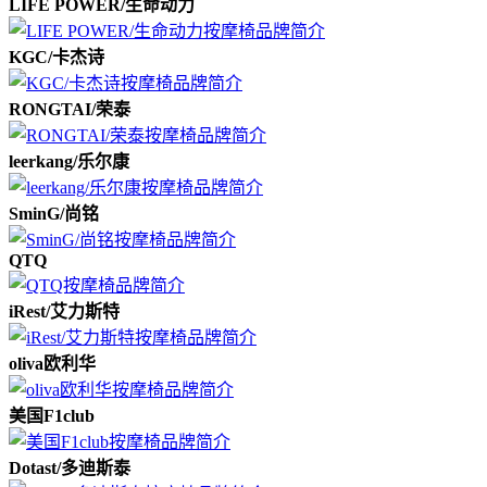
LIFE POWER/生命动力
KGC/卡杰诗
RONGTAI/荣泰
leerkang/乐尔康
SminG/尚铭
QTQ
iRest/艾力斯特
oliva欧利华
美国F1club
Dotast/多迪斯泰