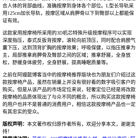
合人体的背部曲线，准确按摩到身体各个部位。L型长导轨采
用125cm加长导轨，按摩区域从肩胛骨以下到臀部以上都能保
证有效。
这款家用按摩椅所采用的3D机芯特殊升级按摩程序可以实现
深度指压，泰式反扳背按摩，滚轮向前顶压，同时配合肩膀气
囊下压，达到顶背扩胸的按摩效果；呼吸保健，以指压推拿为
主，局部推拿肩胛骨及臀部之间的区域；推拿舒展，全身放
松，舒缓身体疲劳，全身舒展，提高睡眠质量等。
之前在阿嫚懿博客当中的按摩椅推荐版块也为朋友们介绍过这
款按摩椅产品，虽然在销量上并没有很好看的数字吸引客户的
购买。但是从该产品的市场定位来说，轻奢定位已经是将改款
按摩椅的品质体现出了与众不同的概念，所以购买这款按摩椅
的用户也并不是普通的消费用户，相信这款按摩椅产品也一定
有其忠实的受众。
版权声明：
本文著作权归原作者所有，欢迎分享本文，谢谢支
持！