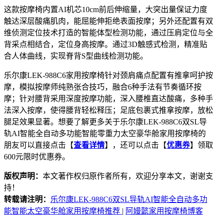
这款按摩椅内置AI机芯10cm前后伸缩量，大突出量保证力度
触达深层酸痛肌肉，能屈能伸拒绝表面按摩；另外还配置有双
维侦测定位技术打造的智能体型检测功能，通过压肩定位与全
背采点相结合，定位身高按摩。通过3D触感式检测，精准贴
合人体曲线，实现脊背S型曲线检测功能。
乐尔康LEK-988C6家用按摩椅针对颈肩痛点配置有推拿呵护按
摩，模拟按摩师纯熟张合技巧，融合6种手法有节奏循环按
摩；针对腰背采用深度按摩功能，深入腰椎直达酸痛，多种手
法深入按摩，使得腰背轻松释压；足底包裹式推拿按摩，放松
腿足效果显著。想要了解更多关于乐尔康LEK-988C6双SL导
轨AI智能全自动多功能智能零重力太空豪华舱家用按摩椅的
朋友可以直接点击【
查看详情
】，还可以点击【
优惠券
】领取
600元限时优惠券。
版权声明：
本文著作权归原作者所有，欢迎分享本文，谢谢支
持！
转载请注明：
乐尔康LEK-988C6双SL导轨AI智能全自动多功
能智能太空豪华舱家用按摩椅推荐
|
阿嫚懿家用按摩椅博客