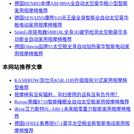
德国BENBO本博AM-989A全自动太空豪华舱小型智能
家用按摩椅推荐
德国SENAINS康晔S10天王座全身智能全自动太空豪华
舱电动家用按摩椅推荐
SminG尚铭电器SM818L全身3D疲劳检测太空舱豪华多
功能全自动家用按摩椅推荐
德国Olascm品牌S5太空舱全身自动加热豪华智能电动家
用按摩椅推荐
本网站推荐文章
KASRROW/凯仕乐KSR-J189升级版拆分式家用按摩椅
垫推荐
按摩椅有没有辐射，孕妇使用的话有没有负作用？
Rovos/荣耀R710智能睡眠全自动太空舱家用按摩椅推荐
iRest/艾力斯特SL-A80-1未来舱零重力智能家用按摩椅推
荐
德国OFREE奥弗锐S7-1豪华太空舱全新智能电动家用按
摩椅推荐