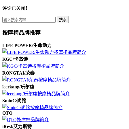
评论已关闭！
搜索
按摩椅品牌推荐
LIFE POWER/生命动力
KGC/卡杰诗
RONGTAI/荣泰
leerkang/乐尔康
SminG/尚铭
QTQ
iRest/艾力斯特