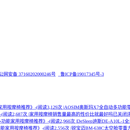
网安备 37160202000246号
鲁ICP备19017345号-3
摩椅推荐》-(阅读3,129次 |
AOSIM奥斯玛X7全自动多功
2,687次 |
家用按摩椅销售量最高的性价比就最好吗
已关闭
功能家用按摩椅推荐》-(阅读2,960次 |
DeSleep迪斯DE-A1
用按摩椅推荐》-(阅读2,556次 |
锐宝迈BM-638C太空舱