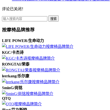
评论已关闭！
搜索
按摩椅品牌推荐
LIFE POWER/生命动力
KGC/卡杰诗
RONGTAI/荣泰
leerkang/乐尔康
SminG/尚铭
QTQ
iRest/艾力斯特