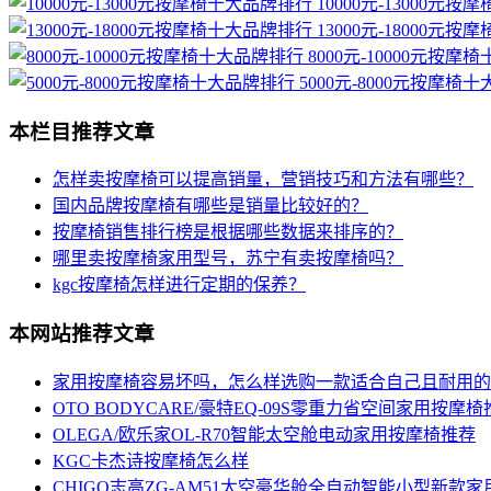
10000元-13000元
13000元-18000元
8000元-10000元按摩
5000元-8000元按摩椅
本栏目推荐文章
怎样卖按摩椅可以提高销量，营销技巧和方法有哪些？
国内品牌按摩椅有哪些是销量比较好的？
按摩椅销售排行榜是根据哪些数据来排序的？
哪里卖按摩椅家用型号，苏宁有卖按摩椅吗？
kgc按摩椅怎样进行定期的保养？
本网站推荐文章
家用按摩椅容易坏吗，怎么样选购一款适合自己且耐用的
OTO BODYCARE/豪特EQ-09S零重力省空间家用按摩椅
OLEGA/欧乐家OL-R70智能太空舱电动家用按摩椅推荐
KGC卡杰诗按摩椅怎么样
CHIGO志高ZG-AM51太空豪华舱全自动智能小型新款