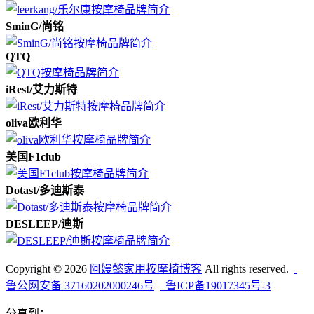
SminG/尚铭
QTQ
iRest/艾力斯特
oliva欧利华
美国F1club
Dotast/多迪斯泰
DESLEEP/迪斯
Copyright © 2026
阿嫚懿家用按摩椅博客
All rights reserved.
鲁公网安备 37160202000246号
鲁ICP备19017345号-3
分享到：