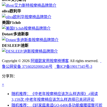
oliva欧利华
美国F1club
Dotast/多迪斯泰
DESLEEP/迪斯
Copyright © 2026
阿嫚懿家用按摩椅博客
All rights reserved.
鲁公网安备 37160202000246号
鲁ICP备19017345号-3
分享到：
×
随机推荐：《中老年按摩椅应该怎么样选择》-(阅读
3,159次 |
中老年按摩椅应该怎么样选择
已关闭评论
随机推荐：《好家庭奥适GO-6406多功能瘦腰提臀可折