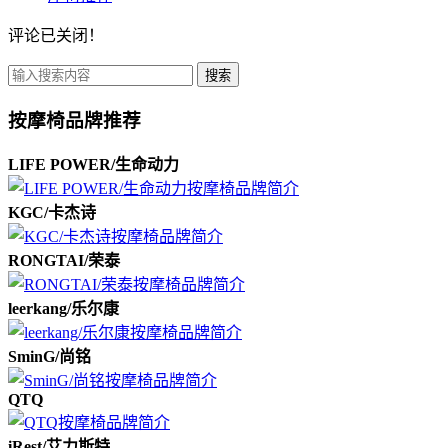
评论已关闭！
搜索
按摩椅品牌推荐
LIFE POWER/生命动力
KGC/卡杰诗
RONGTAI/荣泰
leerkang/乐尔康
SminG/尚铭
QTQ
iRest/艾力斯特