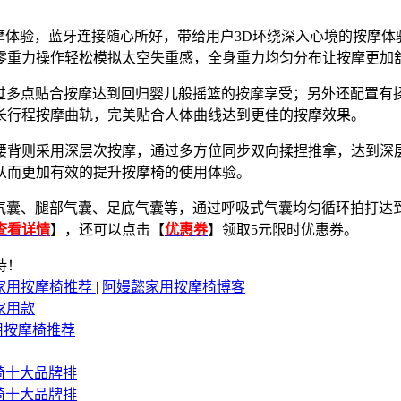
乐按摩体验，蓝牙连接随心所好，带给用户3D环绕深入心境的按
零重力操作轻松模拟太空失重感，全身重力均匀分布让按摩更加
通过多点贴合按摩达到回归婴儿般摇篮的按摩享受；另外还配置
长行程按摩曲轨，完美贴合人体曲线达到更佳的按摩效果。
腰背则采用深层次按摩，通过多方位同步双向揉捏推拿，达到深
从而更加有效的提升按摩椅的使用体验。
臂气囊、腿部气囊、足底气囊等，通过呼吸式气囊均匀循环拍打达到
查看详情
】，还可以点击【
优惠券
】领取5元限时优惠券。
持！
动家用按摩椅推荐
|
阿嫚懿家用按摩椅博客
家用款
用按摩椅推荐
按摩椅十大品牌排
按摩椅十大品牌排