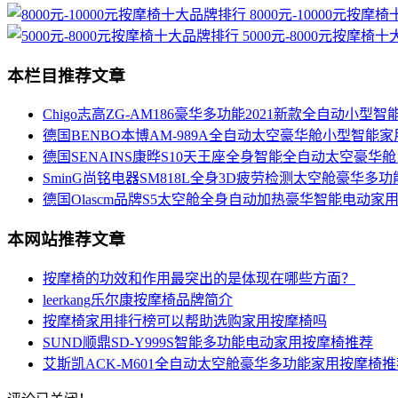
8000元-10000元按摩
5000元-8000元按摩椅
本栏目推荐文章
Chigo志高ZG-AM186豪华多功能2021新款全自动小型
德国BENBO本博AM-989A全自动太空豪华舱小型智能
德国SENAINS康晔S10天王座全身智能全自动太空豪华
SminG尚铭电器SM818L全身3D疲劳检测太空舱豪华
德国Olascm品牌S5太空舱全身自动加热豪华智能电动家
本网站推荐文章
按摩椅的功效和作用最突出的是体现在哪些方面？
leerkang乐尔康按摩椅品牌简介
按摩椅家用排行榜可以帮助选购家用按摩椅吗
SUND顺鼎SD-Y999S智能多功能电动家用按摩椅推荐
艾斯凯ACK-M601全自动太空舱豪华多功能家用按摩椅推