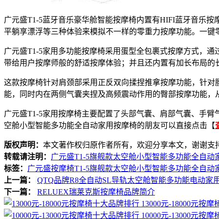
广元盛T1-5蓝牙音乐豪华舱智能按摩椅内置有HIFI蓝牙音
平躺享漂浮等三种体验来模拟不一样的零重力按摩功能。一键
广元盛T1-5家用多功能按摩椅采用蛋型全包裹式按摩方式，
带给用户按摩师般的舒适按摩体验；并且还内置有加长布局的
这款按摩椅针对肩颈部采用正反双向揉捏推拿按摩功能，针对
能，同时内在两侧气囊夹捏及高频震动作用的臀部按摩功能，
广元盛T1-5家用按摩椅主要配置了头部气囊、肩部气囊、手
空舱小型智能多功能全自动家用按摩椅的朋友可以直接点击【
版权声明：
本文著作权归原作者所有，欢迎分享本文，谢谢支
转载请注明：
广元盛T1-5旗舰款太空舱小型智能多功能全自
标签：
广元盛按摩椅T1-5旗舰款太空舱小型智能多功能全自动
上一篇：
QTQ品牌R8全自动SL导轨太空舱智能多功能电动家
下一篇：
RELUEX瑞莱克斯按摩椅品牌简介
13000元-18000元
10000元-13000元