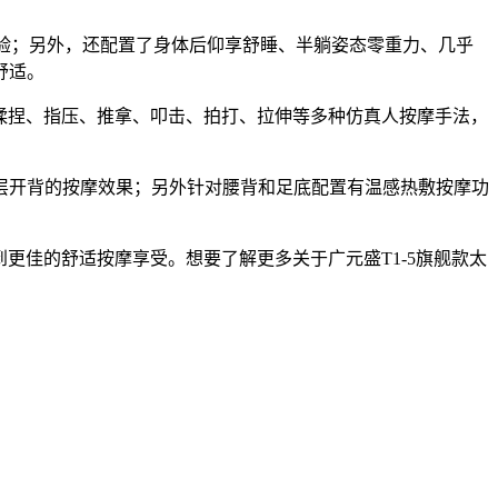
摩体验；另外，还配置了身体后仰享舒睡、半躺姿态零重力、几乎
舒适。
有揉捏、指压、推拿、叩击、拍打、拉伸等多种仿真人按摩手法，
层开背的按摩效果；另外针对腰背和足底配置有温感热敷按摩功
更佳的舒适按摩享受。想要了解更多关于广元盛T1-5旗舰款太