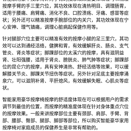
按摩手臂的手三里穴位，其功效体现在清热明目、调理肠胃，
适用于腰痛、肩臂痛、消化不良、口腔溃疡、牙痛、感冒等症
状；另外还可以精准按摩手腕部位的内关穴，其功效体现在宁
心安神、理气镇痛，调理心脏病起保健作用等。
针对腿部穴位主要可以精准有效的按摩小腿的足三里穴，其功
效可以达到通经活络，健脾和胃，有效缓解肝炎、肠炎、支气
管炎、肾炎等症状；脚踝部位的太溪穴的按摩，具有滋阴益
肾、壮阳强腰，适用于肾炎、膀胱炎、肺气肿等症状；脚踝部
位的昆仑穴的按摩，具有安神清热、舒经活络等效果，可以缓
解膝关节炎、脚踝关节扭伤等症状。另外针对足底主要按摩涌
泉穴，可以滋阴补肾、平肝熄风，有效缓解失眠、心肌炎等症
状。
智能家用豪华按摩椅按摩的舒适度体现在可以根据用户的需求
调节到最佳的位置，而按摩的精准度体现在针对身体重点穴位
的按摩效果。一般来讲按摩部位主要有颈部、肩部、手臂、背
部、腰部、臀部、腿部、脚部等部位，所以购买智能豪华家用
按摩椅对家庭成员的保健养生是非常有帮助的。