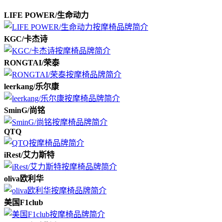
LIFE POWER/生命动力
KGC/卡杰诗
RONGTAI/荣泰
leerkang/乐尔康
SminG/尚铭
QTQ
iRest/艾力斯特
oliva欧利华
美国F1club