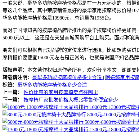
一般来说，豪华多功能按摩椅价格都是在一万元起步的，根据很
等这几个品牌，其中荣康销售最好的豪华家用按摩椅报价是1077
华多功能按摩椅价格是10980元，总销量为1955台。
而对于国际知名的按摩椅品牌所推出的豪华按摩椅价格更加高
50000元以上，这还是在天猫商城网购平台上购买。面对琳
朋友们可以根据自己对品牌的定位来进行选择，比如想购买进
摩椅报价要便宜15000元左右是正常的，也就是说国产知名品牌的报
版权声明：
本文著作权归原作者所有，欢迎分享本文，谢谢支
转载请注明：
豪华多功能按摩椅价格多少合适
|
阿嫚懿家用按
标签：
豪华多功能按摩椅价格多少合适
上一篇：
性价比高的家用按摩椅卖点在哪里
下一篇：
按摩椅厂家批发价格大概比零售价便宜多少
10000元-13000元
8000元-10000元按摩
5000元-8000元按摩椅
13000元-18000元