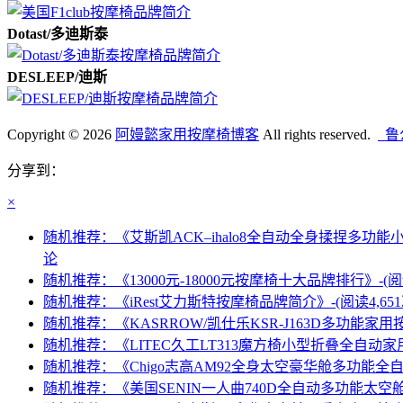
Dotast/多迪斯泰
DESLEEP/迪斯
Copyright © 2026
阿嫚懿家用按摩椅博客
All rights reserved.
鲁公
分享到：
×
随机推荐：《艾斯凯ACK–ihalo8全自动全身揉捏多功能小
论
随机推荐：《13000元-18000元按摩椅十大品牌排行》-(阅读3
随机推荐：《iRest艾力斯特按摩椅品牌简介》-(阅读4,651次
随机推荐：《KASRROW/凯仕乐KSR-J163D多功能家用按摩
随机推荐：《LITEC久工LT313魔方椅小型折叠全自动家用按
随机推荐：《Chigo志高AM92全身太空豪华舱多功能全自动
随机推荐：《美国SENIN一人曲740D全自动多功能太空舱家