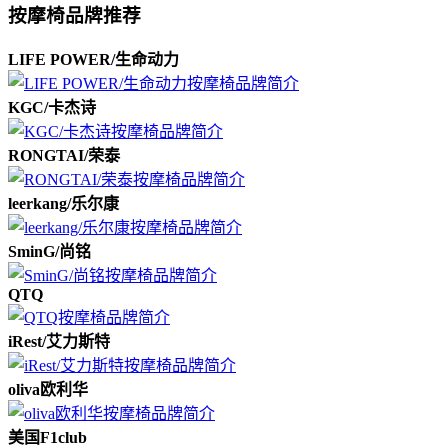
按摩椅品牌推荐
LIFE POWER/生命动力
KGC/卡杰诗
RONGTAI/荣泰
leerkang/乐尔康
SminG/尚铭
QTQ
iRest/艾力斯特
oliva欧利华
美国F1club