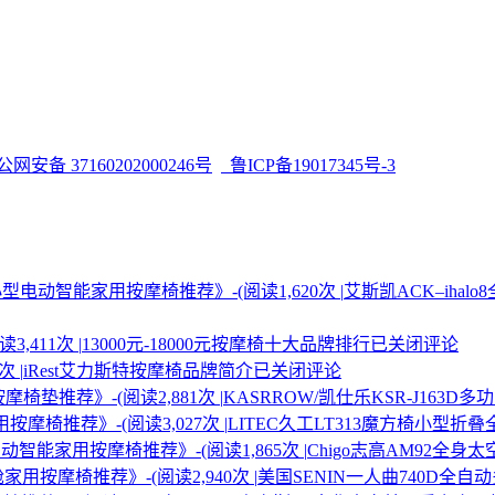
网安备 37160202000246号
鲁ICP备19017345号-3
型电动智能家用按摩椅推荐》-(阅读1,620次 |
艾斯凯ACK–ih
,411次 |
13000元-18000元按摩椅十大品牌排行
已关闭评论
 |
iRest艾力斯特按摩椅品牌简介
已关闭评论
椅垫推荐》-(阅读2,881次 |
KASRROW/凯仕乐KSR-J163
摩椅推荐》-(阅读3,027次 |
LITEC久工LT313魔方椅小型
智能家用按摩椅推荐》-(阅读1,865次 |
Chigo志高AM92全
用按摩椅推荐》-(阅读2,940次 |
美国SENIN一人曲740D全