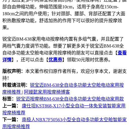
部自由伸缩功能，伸缩范围是10cm，适用于身高在150cm-
180cm之间的用户使用；针对颈部、腰部、背部还配置了大面
积热敷按摩功能，舒适加热的作用下可以很好的提升按摩效
果。
锐宝迈BM-638家用电动按摩椅内置有多组气囊，并且配置了
两档气囊力度调节功能。想要了解更多关于锐宝迈BM-638全
自动多功能太空舱电动家用按摩椅的朋友可以直接点击【
查看
详情
】，还可以点击【
优惠券
】领取50元限时优惠券。
版权声明：
本文著作权归原作者所有，欢迎分享本文，谢谢支
持！
转载请注明：
锐宝迈BM-638全自动多功能太空舱电动家用按
摩椅推荐
|
阿嫚懿家用按摩椅博客
标签：
锐宝迈按摩椅BM-638全自动多功能太空舱电动家用款
上一篇：
康仕坦KST868-X17小型全自动一体免安装智能家用
按摩椅推荐
下一篇：
南极人NBX7F50563小型全自动多功能太空舱智能家
用按摩椅推荐