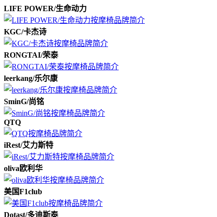
LIFE POWER/生命动力
KGC/卡杰诗
RONGTAI/荣泰
leerkang/乐尔康
SminG/尚铭
QTQ
iRest/艾力斯特
oliva欧利华
美国F1club
Dotast/多迪斯泰