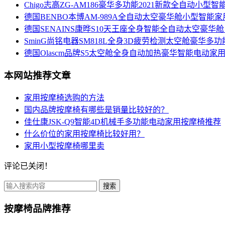
Chigo志高ZG-AM186豪华多功能2021新款全自动小型
德国BENBO本博AM-989A全自动太空豪华舱小型智能
德国SENAINS康晔S10天王座全身智能全自动太空豪华
SminG尚铭电器SM818L全身3D疲劳检测太空舱豪华
德国Olascm品牌S5太空舱全身自动加热豪华智能电动家
本网站推荐文章
家用按摩椅选购的方法
国内品牌按摩椅有哪些是销量比较好的？
佳仕康JSK-Q9智能4D机械手多功能电动家用按摩椅推荐
什么价位的家用按摩椅比较好用？
家用小型按摩椅哪里卖
评论已关闭！
搜索
按摩椅品牌推荐