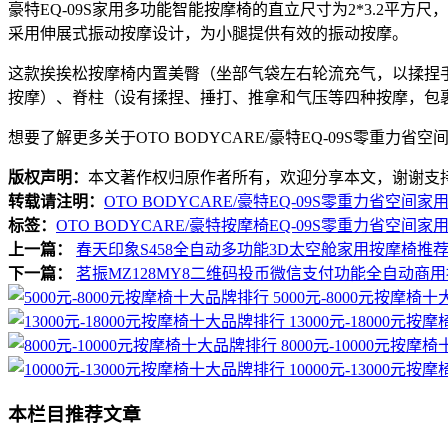
豪特EQ-09S家用多功能智能按摩椅的直立尺寸为2*3.2
采用伸展式振动按摩设计，为小腿提供有效的振动按摩。
这款挨挨松按摩椅内置美臀（坐部气袋左右轮流充气，以揉捏
按摩）、脊柱（设有揉捏、捶打、推拿和气压等四种按摩，包
想要了解更多关于OTO BODYCARE/豪特EQ-09S零重力
版权声明：
本文著作权归原作者所有，欢迎分享本文，谢谢支
转载请注明：
OTO BODYCARE/豪特EQ-09S零重力省空间
标签：
OTO BODYCARE/豪特按摩椅EQ-09S零重力省空间家
上一篇：
春天印象S458全自动多功能3D太空舱家用按摩椅推
下一篇：
茗振MZ128MY8二维码投币微信支付功能全自动商
5000元-8000元按摩椅
13000元-18000元
8000元-10000元按摩
10000元-13000元
本栏目推荐文章