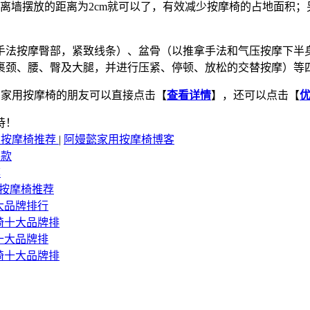
平方尺，离墙摆放的距离为2cm就可以了，有效减少按摩椅的占地面
手法按摩臀部，紧致线条）、盆骨（以推拿手法和气压按摩下半
裹颈、腰、臀及大腿，并进行压紧、停顿、放松的交替按摩）等
省空间家用按摩椅的朋友可以直接点击【
查看详情
】，还可以点击【
持！
家用按摩椅推荐
|
阿嫚懿家用按摩椅博客
用款
荐
用按摩椅推荐
十大品牌排行
按摩椅十大品牌排
椅十大品牌排
按摩椅十大品牌排