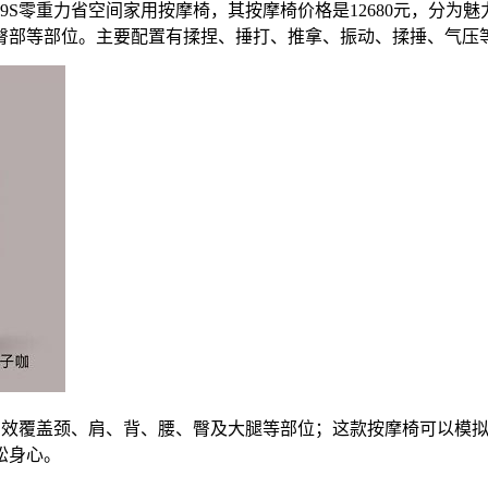
EQ-09S零重力省空间家用按摩椅，其按摩椅价格是12680元，
臀部等部位。主要配置有揉捏、捶打、推拿、振动、揉捶、气压
导轨，有效覆盖颈、肩、背、腰、臀及大腿等部位；这款按摩椅可以
松身心。