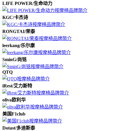
LIFE POWER/生命动力
KGC/卡杰诗
RONGTAI/荣泰
leerkang/乐尔康
SminG/尚铭
QTQ
iRest/艾力斯特
oliva欧利华
美国F1club
Dotast/多迪斯泰