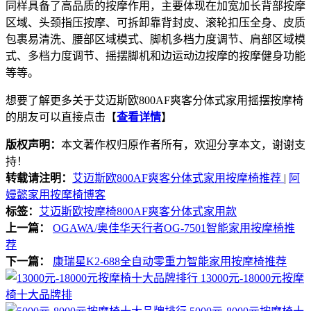
同样具备了高品质的按摩作用，主要体现在加宽加长背部按摩
区域、头颈指压按摩、可拆卸靠背封皮、滚轮扣压全身、皮质
包裹易清洗、腰部区域模式、脚机多档力度调节、肩部区域模
式、多档力度调节、摇摆脚机和边运动边按摩的按摩健身功能
等等。
想要了解更多关于艾迈斯欧800AF爽客分体式家用摇摆按摩椅
的朋友可以直接点击【
查看详情
】
版权声明：
本文著作权归原作者所有，欢迎分享本文，谢谢支
持！
转载请注明：
艾迈斯欧800AF爽客分体式家用按摩椅推荐
|
阿
嫚懿家用按摩椅博客
标签：
艾迈斯欧按摩椅800AF爽客分体式家用款
上一篇：
OGAWA/奥佳华天行者OG-7501智能家用按摩椅推
荐
下一篇：
康瑞星K2-688全自动零重力智能家用按摩椅推荐
13000元-18000元按摩
椅十大品牌排